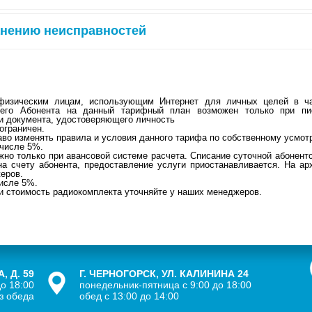
анению неисправностей
изическим лицам, использующим Интернет для личных целей в час
щего Абонента на данный тарифный план возможен только при п
и документа, удостоверяющего личность
ограничен.
раво изменять правила и условия данного тарифа по собственному усмот
 числе 5%.
о только при авансовой системе расчета. Списание суточной абонентс
на счету абонента, предоставление услуги приостанавливается. На а
еров.
числе 5%.
и стоимость радиокомплекта уточняйте у наших менеджеров.
, Д. 59
Г. ЧЕРНОГОРСК, УЛ. КАЛИНИНА 24
о 18:00
понедельник-пятница с 9:00 до 18:00
з обеда
обед с 13:00 до 14:00