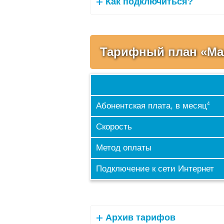
Как подключиться?
Тарифный план «Ма
4
Абонентская плата, в месяц
Скорость
Метод оплаты
Подключение к сети Интернет
Архив тарифов