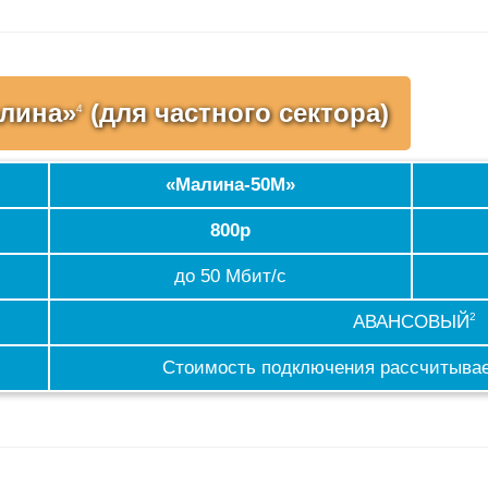
лина»
(для частного сектора)
4
«Малина-50М»
800р
до 50 Мбит/с
2
АВАНСОВЫЙ
Стоимость подключения рассчитывае